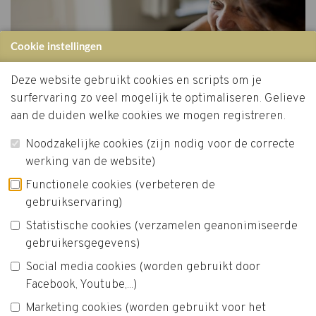
Cookie instellingen
Deze website gebruikt cookies en scripts om je
surfervaring zo veel mogelijk te optimaliseren. Gelieve
aan de duiden welke cookies we mogen registreren.
Noodzakelijke cookies (zijn nodig voor de correcte
Infopunt Dementie
werking van de website)
Wie zelf of in zijn/haar omgeving geconfronteerd
Functionele cookies (verbeteren de
wordt met dementie, kan met alle vragen of
gebruikservaring)
bezorgdheden terecht in één van onze Infopunten
Statistische cookies (verzamelen geanonimiseerde
dementie in de buurt. We geven de nodige informatie
gebruikersgegevens)
en beantwoorden je vragen, maar bovenal bieden we
Social media cookies (worden gebruikt door
een luisterend oor en steken we je een hart onder de
Facebook, Youtube,...)
riem als dat nodig is.
Marketing cookies (worden gebruikt voor het