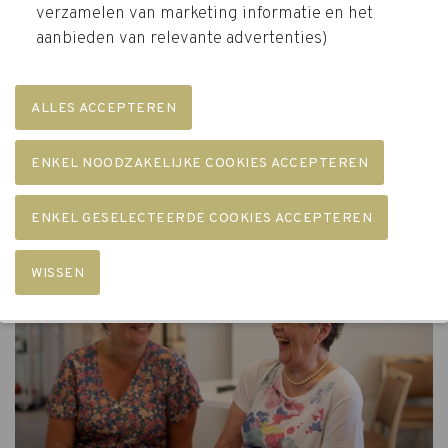
De kennis van en ervaring met dementie die we door
verzamelen van marketing informatie en het
de jaren heen in onze woonzorgcentra hebben
aanbieden van relevante advertenties)
opgebouwd, zetten we actief in om mensen met
dementie zo lang mogelijk in de vertrouwde omgeving
te laten blijven. Ook familie en mantelzorgers kunnen
op ons rekenen. We organiseren ook
‘lotgenotencontacten’.